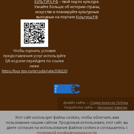
КУЛЬТУРА.РФ
– твой гид по культуре.
Узнайте больше об истории страны,
искусстве и планируйте культурные
выходные на портале
Культура.РФ
Чтобы оценить условия
предоставления услуг используйте
QR-код или перейдите по ссылке
ниже
https://bus.gov.ru/qrcode/rate/336220
Дизайн сайта —
Студия Алексея Лобура
Разработка сайта —
Интернет Квартал
Этот сайт использует файлы cookies, чтобы облегчить вам
пользование нашим сайтом. Продолжая использовать этот сайт, вы
даете согласие на использование файлов cookies и соглашаетесь с
политикой конфиденциальности
.